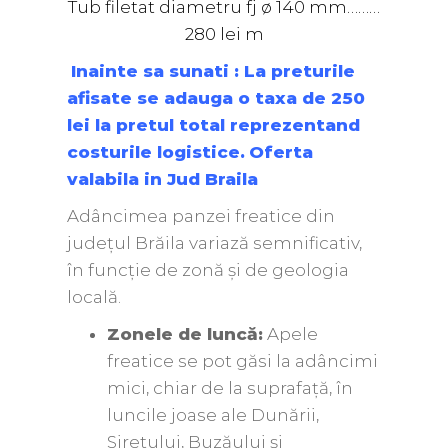
Tub filetat diametru fj ø 140 mm………
280 lei m
Inainte sa sunati : La preturile
afisate se adauga o taxa de 250
lei la pretul total reprezentand
costurile logistice.
Oferta
valabila in Jud Braila
Adâncimea panzei freatice din
județul Brăila variază semnificativ,
în funcție de zonă și de geologia
locală.
Zonele de luncă:
Apele
freatice se pot găsi la adâncimi
mici, chiar de la suprafață, în
luncile joase ale Dunării,
Siretului, Buzăului și