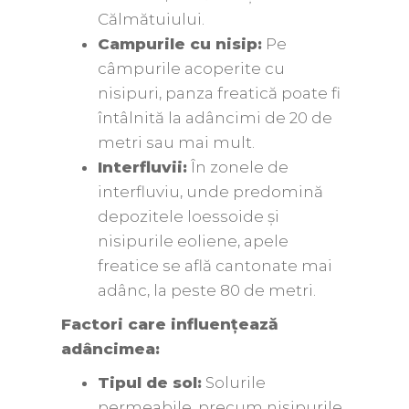
Călmătuiului.
Campurile cu nisip:
Pe
câmpurile acoperite cu
nisipuri, panza freatică poate fi
întâlnită la adâncimi de 20 de
metri sau mai mult.
Interfluvii:
În zonele de
interfluviu, unde predomină
depozitele loessoide și
nisipurile eoliene, apele
freatice se află cantonate mai
adânc, la peste 80 de metri.
Factori care influențează
adâncimea:
Tipul de sol:
Solurile
permeabile, precum nisipurile