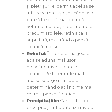
și pietrișurile, permit apei să se
infiltreze mai ușor, ducând la o
panză freatică mai adâncă.
Solurile mai puțin permeabile,
precum argilele, rețin apa la
suprafață, rezultând o panză
freatică mai sus.
Relieful:
În zonele mai joase,
apa se adună mai ușor,
crescând nivelul panzei
freatice. Pe terenurile înalte,
apa se scurge mai rapid,
determinând o adâncime mai
mare a panzei freatice.
Precipitațiile:
Cantitatea de
precipitații influențează nivelul