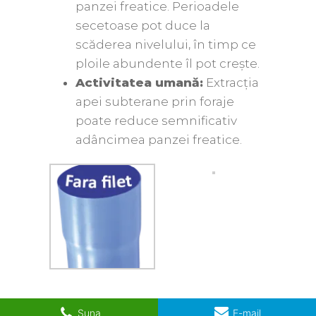
panzei freatice. Perioadele
secetoase pot duce la
scăderea nivelului, în timp ce
ploile abundente îl pot crește.
Activitatea umană:
Extracția
apei subterane prin foraje
poate reduce semnificativ
adâncimea panzei freatice.
Suna
E-mail