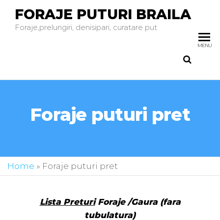
FORAJE PUTURI BRAILA
Foraje,prelungiri, denisipari, curatare put
MENU
Foraje puturi pret
Home
»
Foraje puturi pret
Lista Preturi
Foraje /Gaura (fara
tubulatura)