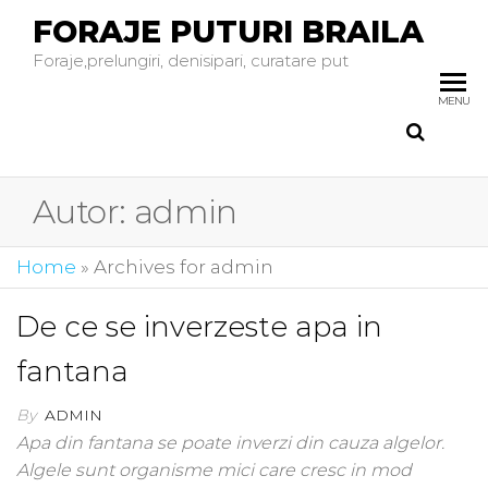
FORAJE PUTURI BRAILA
Foraje,prelungiri, denisipari, curatare put
MENU
Autor:
admin
Home
»
Archives for admin
De ce se inverzeste apa in
fantana
By
ADMIN
Apa din fantana se poate inverzi din cauza algelor.
Algele sunt organisme mici care cresc in mod