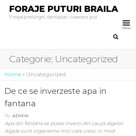
FORAJE PUTURI BRAILA
Foraje,prelungiri, denisipari, curatare put
MENU
Categorie:
Uncategorized
Home
»
Uncategorized
De ce se inverzeste apa in
fantana
By
ADMIN
Apa din fantana se poate inverzi din cauza algelor.
Algele sunt organisme mici care cresc in mod