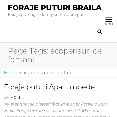
FORAJE PUTURI BRAILA
Foraje,prelungiri, denisipari, curatare put
MENU
Page Tags:
acoperisuri de
fantani
Home
»
acoperisuri de fantani
Foraje puturi Apa Limpede
By
ADMIN
Te-ai saturat sa platesti facturi la apa? Foraje puturi
Braila Foraje Puturi mica adancime 7-30 metrii