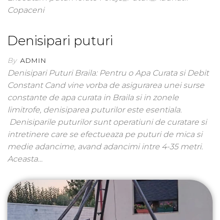
Copaceni
Denisipari puturi
By
ADMIN
Denisipari Puturi Braila: Pentru o Apa Curata si Debit
Constant Cand vine vorba de asigurarea unei surse
constante de apa curata in Braila si in zonele
limitrofe, denisiparea puturilor este esentiala.
Denisiparile puturilor sunt operatiuni de curatare si
intretinere care se efectueaza pe puturi de mica si
medie adancime, avand adancimi intre 4-35 metri.
Aceasta…