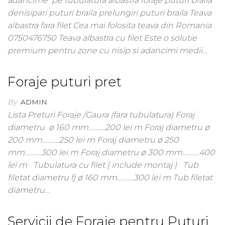
adancime pe tubulatura albastra foraje puturi braila
denisipari puturi braila prelungiri puturi braila Teava
albastra fara filet Cea mai folosita teava din Romania
0750476750 Teava albastra cu filet Este o solutie
premium pentru zone cu nisip si adancimi medii…
Foraje puturi pret
By
ADMIN
Lista Preturi Foraje /Gaura (fara tubulatura) Foraj
diametru ø 160 mm……….200 lei m Foraj diametru ø
200 mm……….250 lei m Foraj diametru ø 250
mm……….300 lei m Foraj diametru ø 300 mm……….400
lei m Tubulatura cu filet ( include montaj ) Tub
filetat diametru fj ø 160 mm……….300 lei m Tub filetat
diametru…
Servicii de Foraje pentru Puțuri