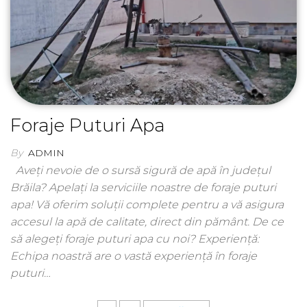
Foraje Puturi Apa
By
ADMIN
Aveți nevoie de o sursă sigură de apă în județul
Brăila? Apelați la serviciile noastre de foraje puturi
apa! Vă oferim soluții complete pentru a vă asigura
accesul la apă de calitate, direct din pământ. De ce
să alegeți foraje puturi apa cu noi? Experiență:
Echipa noastră are o vastă experiență în foraje
puturi…