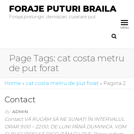
FORAJE PUTURI BRAILA
Foraje,prelungiri, denisipari, curatare put
MENU
Page Tags:
cat costa metru
de put forat
Home
»
cat costa metru de put forat
»
Pagina 2
Contact
By
ADMIN
Contact VĂ RUGĂM SĂ NE SUNAȚI ÎN INTERVALUL
ORAR 9:00 – 22:00, DE LUNI PÂNĂ DUMINICA. VOM