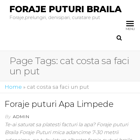
FORAJE PUTURI BRAILA
Foraje,prelungiri, denisipari, curatare put
MENU
Page Tags:
cat costa sa faci
un put
Home
»
cat costa sa faci un put
Foraje puturi Apa Limpede
By
ADMIN
Te-ai saturat sa platesti facturi la apa? Foraje puturi
Braila Foraje Puturi mica adancime 7-30 metrii