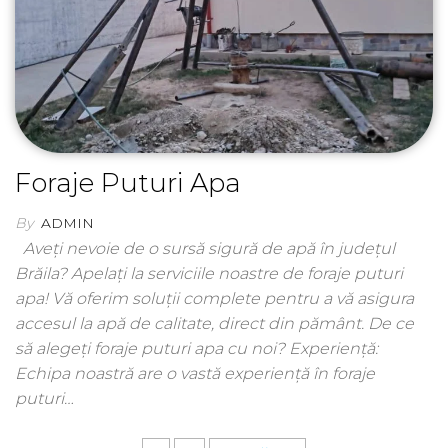
Foraje Puturi Apa
By
ADMIN
Aveți nevoie de o sursă sigură de apă în județul
Brăila? Apelați la serviciile noastre de foraje puturi
apa! Vă oferim soluții complete pentru a vă asigura
accesul la apă de calitate, direct din pământ. De ce
să alegeți foraje puturi apa cu noi? Experiență:
Echipa noastră are o vastă experiență în foraje
puturi…