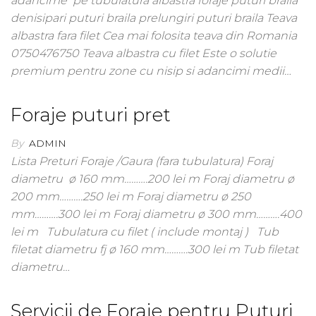
adancime pe tubulatura albastra foraje puturi braila
denisipari puturi braila prelungiri puturi braila Teava
albastra fara filet Cea mai folosita teava din Romania
0750476750 Teava albastra cu filet Este o solutie
premium pentru zone cu nisip si adancimi medii…
Foraje puturi pret
By
ADMIN
Lista Preturi Foraje /Gaura (fara tubulatura) Foraj
diametru ø 160 mm……….200 lei m Foraj diametru ø
200 mm……….250 lei m Foraj diametru ø 250
mm……….300 lei m Foraj diametru ø 300 mm……….400
lei m Tubulatura cu filet ( include montaj ) Tub
filetat diametru fj ø 160 mm……….300 lei m Tub filetat
diametru…
Servicii de Foraje pentru Puțuri