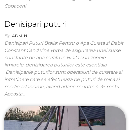
Copaceni
Denisipari puturi
By
ADMIN
Denisipari Puturi Braila: Pentru o Apa Curata si Debit
Constant Cand vine vorba de asigurarea unei surse
constante de apa curata in Braila si in zonele
limitrofe, denisiparea puturilor este esentiala.
Denisiparile puturilor sunt operatiuni de curatare si
intretinere care se efectueaza pe puturi de mica si
medie adancime, avand adancimi intre 4-35 metri.
Aceasta…