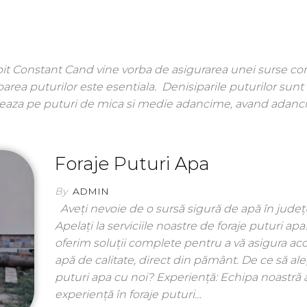
ebit Constant Cand vine vorba de asigurarea unei surse co
iparea puturilor este esentiala. Denisiparile puturilor sunt
ctueaza pe puturi de mica si medie adancime, avand adanci
Foraje Puturi Apa
By
ADMIN
Aveți nevoie de o sursă sigură de apă în județu
Apelați la serviciile noastre de foraje puturi apa
oferim soluții complete pentru a vă asigura acc
apă de calitate, direct din pământ. De ce să ale
puturi apa cu noi? Experiență: Echipa noastră 
experiență în foraje puturi…