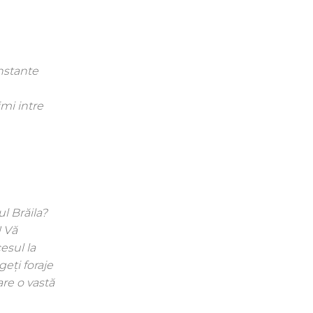
nstante
mi intre
l Brăila?
! Vă
esul la
geți foraje
are o vastă