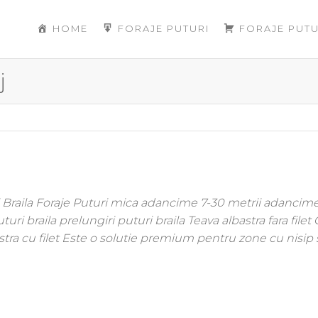
HOME
FORAJE PUTURI
FORAJE PUTU
j
turi Braila Foraje Puturi mica adancime 7-30 metrii adanci
turi braila prelungiri puturi braila Teava albastra fara filet
ra cu filet Este o solutie premium pentru zone cu nisip 