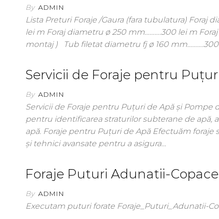
By
ADMIN
Lista Preturi Foraje /Gaura (fara tubulatura) For
lei m Foraj diametru ø 250 mm……….300 lei m Foraj
montaj ) Tub filetat diametru fj ø 160 mm……….300 
Servicii de Foraje pentru Puțu
By
ADMIN
Servicii de Foraje pentru Puțuri de Apă și Pompe 
pentru identificarea straturilor subterane de apă, a
apă. Foraje pentru Puțuri de Apă Efectuăm foraje
și tehnici avansate pentru a asigura…
Foraje Puturi Adunatii-Copace
By
ADMIN
Executam puturi forate Foraje_Puturi_Adunatii-C