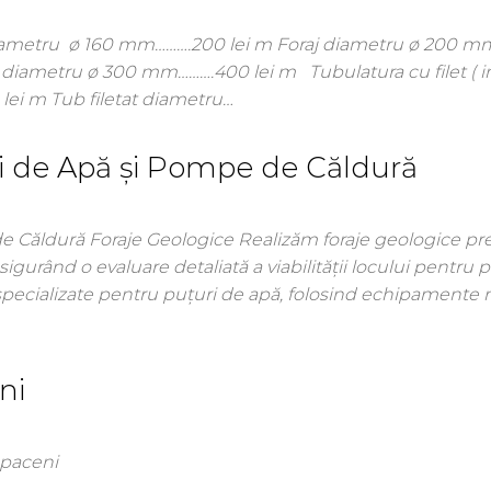
aj diametru ø 160 mm……….200 lei m Foraj diametru ø 200 
 diametru ø 300 mm……….400 lei m Tubulatura cu filet ( 
lei m Tub filetat diametru…
ri de Apă și Pompe de Căldură
de Căldură Foraje Geologice Realizăm foraje geologice pr
sigurând o evaluare detaliată a viabilității locului pentru 
 specializate pentru puțuri de apă, folosind echipament
ni
opaceni