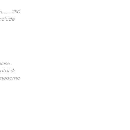
mm……….250
include
ecise
puțul de
e moderne