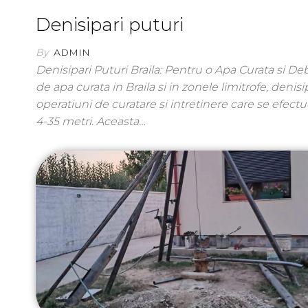
Denisipari puturi
By
ADMIN
Denisipari Puturi Braila: Pentru o Apa Curata si D
de apa curata in Braila si in zonele limitrofe, denis
operatiuni de curatare si intretinere care se efe
4-35 metri. Aceasta…