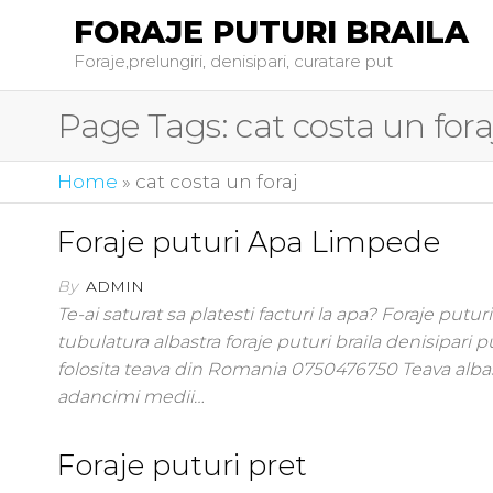
FORAJE PUTURI BRAILA
Foraje,prelungiri, denisipari, curatare put
Page Tags:
cat costa un fora
Home
»
cat costa un foraj
Foraje puturi Apa Limpede
By
ADMIN
Te-ai saturat sa platesti facturi la apa? Foraje pu
tubulatura albastra foraje puturi braila denisipari pu
folosita teava din Romania 0750476750 Teava albast
adancimi medii…
Foraje puturi pret