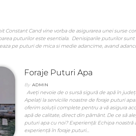
ebit Constant Cand vine vorba de asigurarea unei surse co
iparea puturilor este esentiala. Denisiparile puturilor sunt
ctueaza pe puturi de mica si medie adancime, avand adanci
Foraje Puturi Apa
By
ADMIN
Aveți nevoie de o sursă sigură de apă în județu
Apelați la serviciile noastre de foraje puturi apa
oferim soluții complete pentru a vă asigura acc
apă de calitate, direct din pământ. De ce să ale
puturi apa cu noi? Experiență: Echipa noastră 
experiență în foraje puturi…