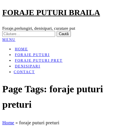
FORAJE PUTURI BRAILA
Skip
to
the
Foraje,prelungiri, denisipari, curatare put
CAUTĂ
content
DUPĂ:
MENU
HOME
FORAJE PUTURI
FORAJE PUTURI PRET
DENISIPARI
CONTACT
Page Tags:
foraje puturi
preturi
Home
»
foraje puturi preturi