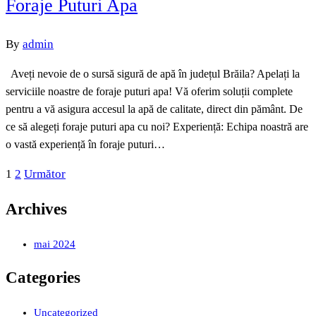
Foraje Puturi Apa
By
admin
Aveți nevoie de o sursă sigură de apă în județul Brăila? Apelați la
serviciile noastre de foraje puturi apa! Vă oferim soluții complete
pentru a vă asigura accesul la apă de calitate, direct din pământ. De
ce să alegeți foraje puturi apa cu noi? Experiență: Echipa noastră are
o vastă experiență în foraje puturi…
Paginație
1
2
Următor
articole
Archives
mai 2024
Categories
Uncategorized