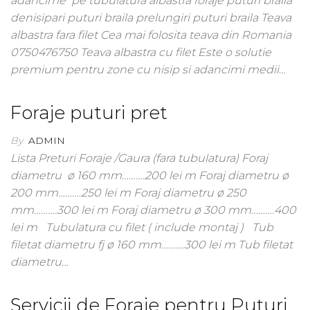
adancime pe tubulatura albastra foraje puturi braila
denisipari puturi braila prelungiri puturi braila Teava
albastra fara filet Cea mai folosita teava din Romania
0750476750 Teava albastra cu filet Este o solutie
premium pentru zone cu nisip si adancimi medii…
Foraje puturi pret
By
ADMIN
Lista Preturi Foraje /Gaura (fara tubulatura) Foraj
diametru ø 160 mm……….200 lei m Foraj diametru ø
200 mm……….250 lei m Foraj diametru ø 250
mm……….300 lei m Foraj diametru ø 300 mm……….400
lei m Tubulatura cu filet ( include montaj ) Tub
filetat diametru fj ø 160 mm……….300 lei m Tub filetat
diametru…
Servicii de Foraje pentru Puțuri