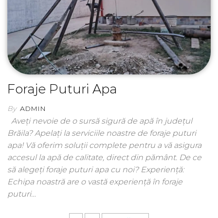
Foraje Puturi Apa
By
ADMIN
Aveți nevoie de o sursă sigură de apă în județul
Brăila? Apelați la serviciile noastre de foraje puturi
apa! Vă oferim soluții complete pentru a vă asigura
accesul la apă de calitate, direct din pământ. De ce
să alegeți foraje puturi apa cu noi? Experiență:
Echipa noastră are o vastă experiență în foraje
puturi…