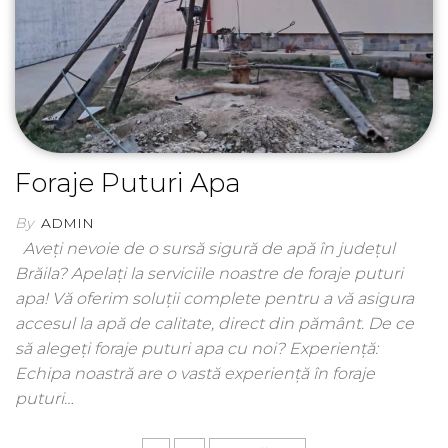
Foraje Puturi Apa
By
ADMIN
Aveți nevoie de o sursă sigură de apă în județul
Brăila? Apelați la serviciile noastre de foraje puturi
apa! Vă oferim soluții complete pentru a vă asigura
accesul la apă de calitate, direct din pământ. De ce
să alegeți foraje puturi apa cu noi? Experiență:
Echipa noastră are o vastă experiență în foraje
puturi…