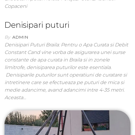
Copaceni
Denisipari puturi
By
ADMIN
Denisipari Puturi Braila: Pentru o Apa Curata si Debit
Constant Cand vine vorba de asigurarea unei surse
constante de apa curata in Braila si in zonele
limitrofe, denisiparea puturilor este esentiala.
Denisiparile puturilor sunt operatiuni de curatare si
intretinere care se efectueaza pe puturi de mica si
medie adancime, avand adancimi intre 4-35 metri.
Aceasta…