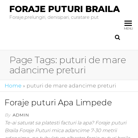
FORAJE PUTURI BRAILA
Foraje,prelungiri, denisipari, curatare put
MENU
Page Tags:
puturi de mare
adancime preturi
Home
»
puturi de mare adancime preturi
Foraje puturi Apa Limpede
By
ADMIN
Te-ai saturat sa platesti facturi la apa? Foraje puturi
Braila Foraje Puturi mica adancime 7-30 metrii