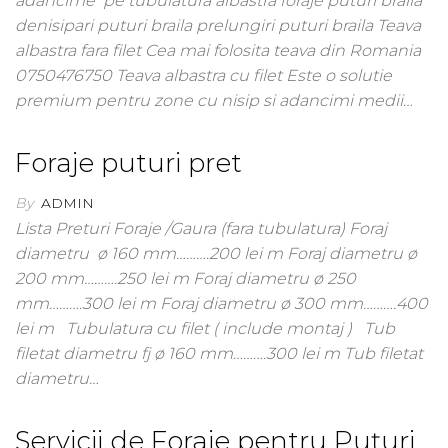
adancime pe tubulatura albastra foraje puturi braila
denisipari puturi braila prelungiri puturi braila Teava
albastra fara filet Cea mai folosita teava din Romania
0750476750 Teava albastra cu filet Este o solutie
premium pentru zone cu nisip si adancimi medii…
Foraje puturi pret
By
ADMIN
Lista Preturi Foraje /Gaura (fara tubulatura) Foraj
diametru ø 160 mm……….200 lei m Foraj diametru ø
200 mm……….250 lei m Foraj diametru ø 250
mm……….300 lei m Foraj diametru ø 300 mm……….400
lei m Tubulatura cu filet ( include montaj ) Tub
filetat diametru fj ø 160 mm……….300 lei m Tub filetat
diametru…
Servicii de Foraje pentru Puțuri