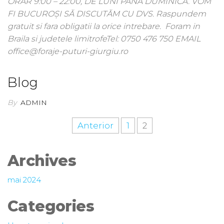
ORAR 9:00 – 22:00, DE LUNI PÂNĂ DUMINICA. VOM
FI BUCUROȘI SĂ DISCUTĂM CU DVS.​ Raspundem
gratuit si fara obligatii la orice intrebare. Foram in
Braila si judetele limitrofeTel: 0750 476 750 EMAIL
office@foraje-puturi-giurgiu.ro
Blog
By
ADMIN
Anterior
1
2
Archives
mai 2024
Categories