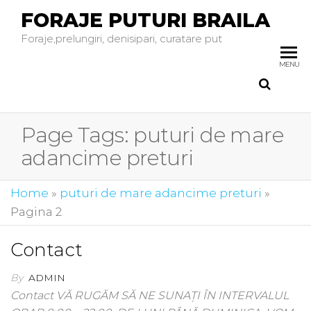
FORAJE PUTURI BRAILA
Foraje,prelungiri, denisipari, curatare put
MENU
Page Tags:
puturi de mare
adancime preturi
Home
»
puturi de mare adancime preturi
»
Pagina 2
Contact
By
ADMIN
Contact VĂ RUGĂM SĂ NE SUNAȚI ÎN INTERVALUL